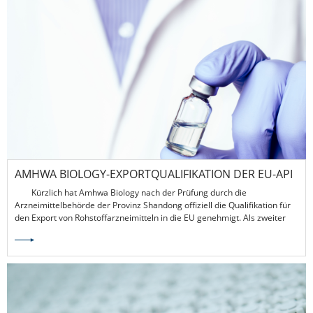
AMHWA BIOLOGY-EXPORTQUALIFIKATION DER EU-API
GENEHMIGT
Kürzlich hat Amhwa Biology nach der Prüfung durch die
Arzneimittelbehörde der Provinz Shandong offiziell die Qualifikation für
den Export von Rohstoffarzneimitteln in die EU genehmigt. Als zweiter
API-Anbieter in China, der die Extraktion von Natriumhyaluronat durch
biologische Fermentation beherrscht, markiert diese Zulassung den
offiziellen Eintritt von Amhwa Biology ProHA ® Natriumhyaluronat API in
den EU-Markt.