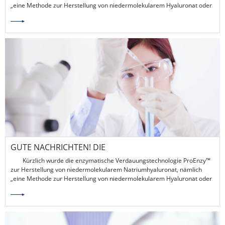
„eine Methode zur Herstellung von niedermolekularem Hyaluronat oder
seinem Salz“, von Amhwa Biology erklärt. Es wurde vom staatlichen Amt
für geistiges Eigentum offiziell genehmigt und erhielt das Zertifikat des
chinesischen Erfindungspatents, was einen Durchbruch auf dem Gebiet
der biologischen Ingenieurstechnologie in unserem Land darstellt.
GUTE NACHRICHTEN! DIE
ENZYMSCHNEIDETECHNOLOGIE PROENZY™ VON
Kürzlich wurde die enzymatische Verdauungstechnologie ProEnzy™
AMHWA BIOLOGY HAT DAS NATIONALE
zur Herstellung von niedermolekularem Natriumhyaluronat, nämlich
ERFINDUNGSPATENT ERHALTEN
„eine Methode zur Herstellung von niedermolekularem Hyaluronat oder
seinem Salz“, von Amhwa Biology erklärt. Es wurde vom staatlichen Amt
für geistiges Eigentum offiziell genehmigt und erhielt das Zertifikat des
chinesischen Erfindungspatents, was einen Durchbruch auf dem Gebiet
der biologischen Ingenieurstechnologie in unserem Land darstellt.