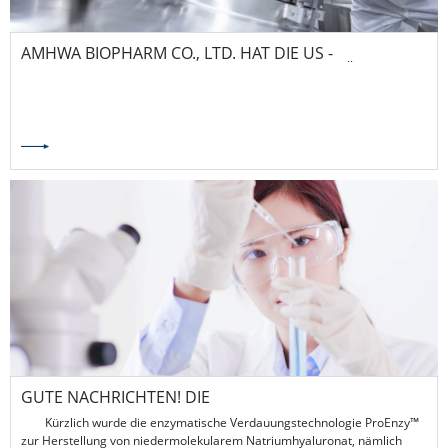
AMHWA BIOPHARM CO., LTD. HAT DIE US -
AMERIKANISCHE FDA -INSPEKTION OHNE MÄNGEL
BESTANDEN!
GUTE NACHRICHTEN! DIE
ENZYMSCHNEIDETECHNOLOGIE PROENZY™ VON
Kürzlich wurde die enzymatische Verdauungstechnologie ProEnzy™
AMHWA BIOLOGY HAT DAS NATIONALE
zur Herstellung von niedermolekularem Natriumhyaluronat, nämlich
ERFINDUNGSPATENT ERHALTEN