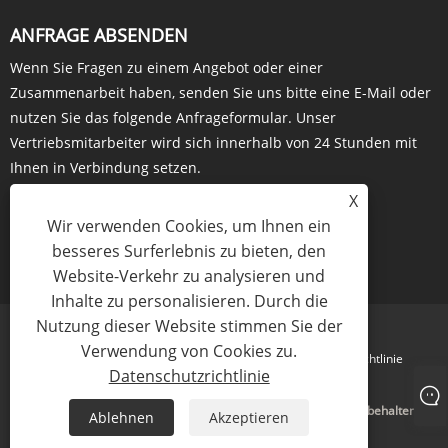
ANFRAGE ABSENDEN
Wenn Sie Fragen zu einem Angebot oder einer
Zusammenarbeit haben, senden Sie uns bitte eine E-Mail oder
nutzen Sie das folgende Anfrageformular. Unser
Vertriebsmitarbeiter wird sich innerhalb von 24 Stunden mit
Ihnen in Verbindung setzen.
X
Wir verwenden Cookies, um Ihnen ein
besseres Surferlebnis zu bieten, den
JETZT ANFRAGEN
Website-Verkehr zu analysieren und
Inhalte zu personalisieren. Durch die
Nutzung dieser Website stimmen Sie der
Verwendung von Cookies zu.
Links
Sitemap
RSS
XML
Datenschutzrichtlinie
Datenschutzrichtlinie
Copyright © 2023 Amhwa Biopharm Co., Ltd. Alle Rechte vorbehalten
Ablehnen
Akzeptieren