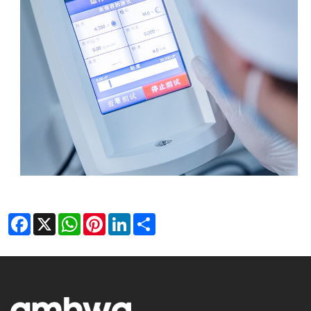
Facebook
X
WhatsApp
Pinterest
LinkedIn
Share