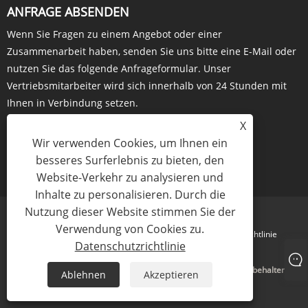
ANFRAGE ABSENDEN
Wenn Sie Fragen zu einem Angebot oder einer
Zusammenarbeit haben, senden Sie uns bitte eine E-Mail oder
nutzen Sie das folgende Anfrageformular. Unser
Vertriebsmitarbeiter wird sich innerhalb von 24 Stunden mit
Ihnen in Verbindung setzen.
X
Wir verwenden Cookies, um Ihnen ein
besseres Surferlebnis zu bieten, den
JETZT ANFRAGEN
Website-Verkehr zu analysieren und
Inhalte zu personalisieren. Durch die
Nutzung dieser Website stimmen Sie der
Verwendung von Cookies zu.
Links
Sitemap
RSS
XML
Datenschutzrichtlinie
Datenschutzrichtlinie
Copyright © 2023 Amhwa Biopharm Co., Ltd. Alle Rechte vorbehalten
Ablehnen
Akzeptieren